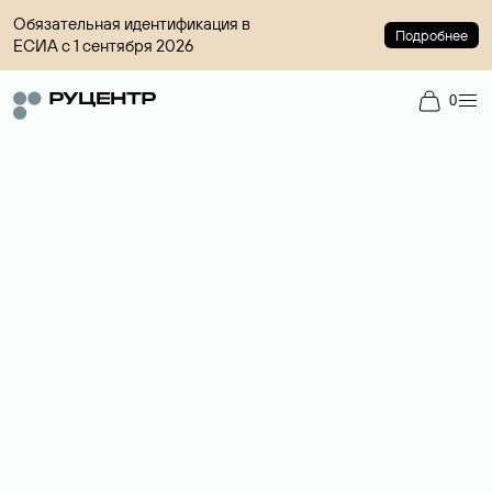
Обязательная идентификация в
Подробнее
ЕСИА с 1 сентября 2026
0
Доменный брокер
Услуга по организации сделок купли-продажи доменов на
вторичном рынке. Стоимость — 4599 ₽ за одно имя.