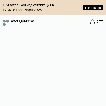
Обязательная идентификация в
Подробнее
ЕСИА с 1 сентября 2026
0
Доменный брокер
Услуга по организации сделок купли-продажи доменов на
вторичном рынке. Стоимость — 4599 ₽ за одно имя.