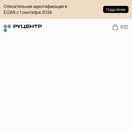
Обязательная идентификация в
Подробнее
ЕСИА с 1 сентября 2026
0
Доменный брокер
Услуга по организации сделок купли-продажи доменов на
вторичном рынке. Стоимость — 4599 ₽ за одно имя.