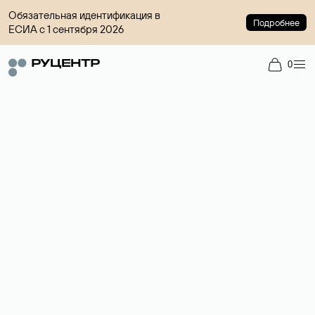
Обязательная идентификация в
Подробнее
ЕСИА с 1 сентября 2026
0
Доменный брокер
Услуга по организации сделок купли-продажи доменов на
вторичном рынке. Стоимость — 4599 ₽ за одно имя.