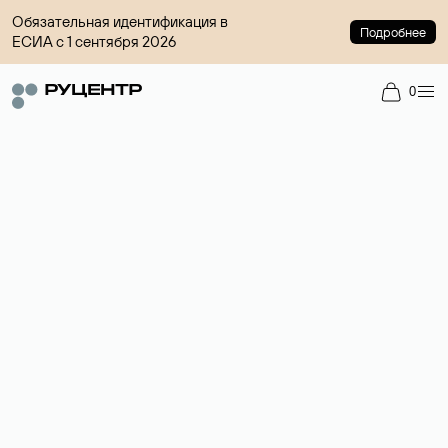
Обязательная идентификация в
Подробнее
ЕСИА с 1 сентября 2026
0
Доменный брокер
Услуга по организации сделок купли-продажи доменов на
вторичном рынке. Стоимость — 4599 ₽ за одно имя.