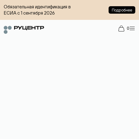
Обязательная идентификация в
Подробнее
ЕСИА с 1 сентября 2026
0
Доменный брокер
Услуга по организации сделок купли-продажи доменов на
вторичном рынке. Стоимость — 4599 ₽ за одно имя.