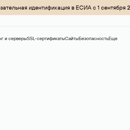
зательная идентификация в ЕСИА с 1 сентября 
нг и серверы
SSL-сертификаты
Сайты
Безопасность
Еще
ер
нов на вторичном рынке. Стоимость — 4599 ₽ за одно имя.