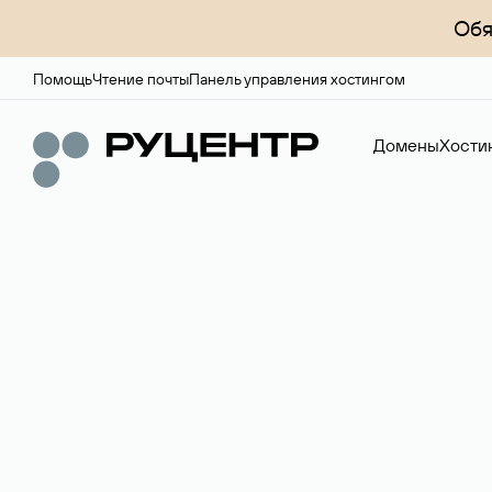
Обя
Помощь
Чтение почты
Панель управления хостингом
Домены
Хости
Доменный брок
Услуга по организации сделок купли-продажи доме