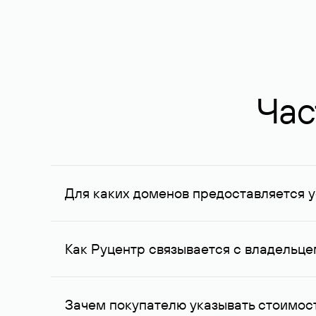
Час
Для каких доменов предоставляется у
Услуга доступна для доменов, зарегистрирован
Федерации, услуга оказывается для сделок на с
Как Руцентр связывается с владельц
Для связи с владельцем домена используются е
Зачем покупателю указывать стоимост