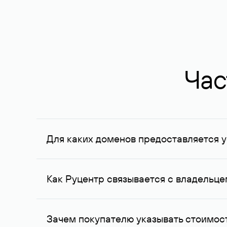
Час
Для каких доменов предоставляется у
Услуга доступна для доменов, зарегистрирован
Федерации, услуга оказывается для сделок на с
Как Руцентр связывается с владельц
Для связи с владельцем домена используются е
Зачем покупателю указывать стоимост