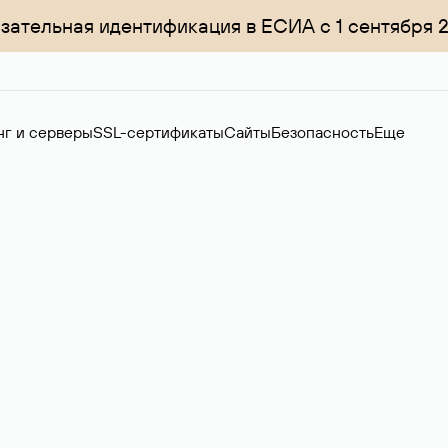
зательная идентификация в ЕСИА с 1 сентября 
нг и серверы
SSL-сертификаты
Сайты
Безопасность
Еще
ер
нов на вторичном рынке. Стоимость — 4599 ₽ за одно имя.