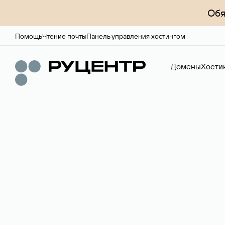
Обя
Помощь
Чтение почты
Панель управления хостингом
Домены
Хости
Доменный брок
Услуга по организации сделок купли-продажи доме