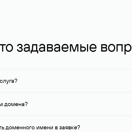
то задаваемые воп
слуга?
ных в Руцентре и у других регистраторов. Для доменов, о
умму не менее 1 млн руб.
ем домена?
го контактные данные, доступные Руцентру.
ь доменного имени в заявке?