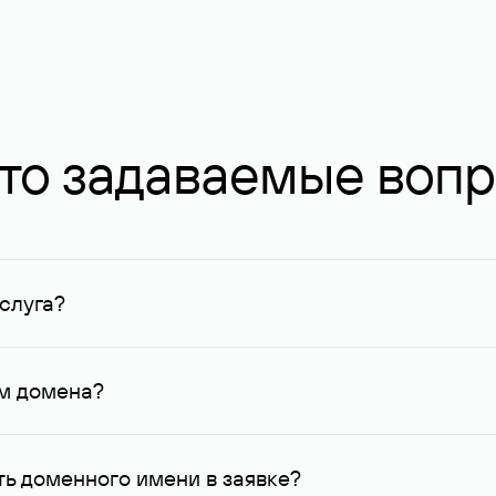
то задаваемые воп
слуга?
ных в Руцентре и у других регистраторов. Для доменов, о
умму не менее 1 млн руб.
ем домена?
го контактные данные, доступные Руцентру.
ь доменного имени в заявке?