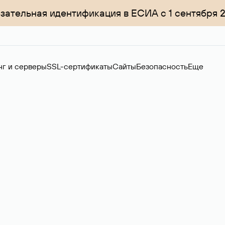
зательная идентификация в ЕСИА с 1 сентября 
нг и серверы
SSL-сертификаты
Сайты
Безопасность
Еще
ер
нов на вторичном рынке. Стоимость — 4599 ₽ за одно имя.