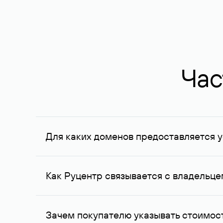
Час
Для каких доменов предоставляется у
Услуга доступна для доменов, зарегистрирован
Федерации, услуга оказывается для сделок на с
Как Руцентр связывается с владельц
Для связи с владельцем домена используются е
Зачем покупателю указывать стоимост