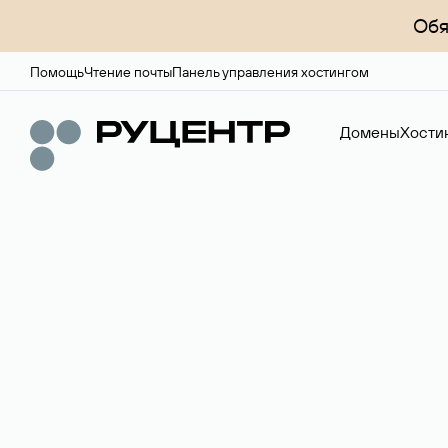
Обя
Помощь
Чтение почты
Панель управления хостингом
Домены
Хости
Доменный брок
Услуга по организации сделок купли-продажи доме