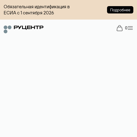
Обязательная идентификация в
Подробнее
ЕСИА с 1 сентября 2026
0
Доменный брокер
Услуга по организации сделок купли-продажи доменов на
вторичном рынке. Стоимость — 4599 ₽ за одно имя.