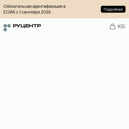
Обязательная идентификация в
Подробнее
ЕСИА с 1 сентября 2026
0
Доменный брокер
Услуга по организации сделок купли-продажи доменов на
вторичном рынке. Стоимость — 4599 ₽ за одно имя.