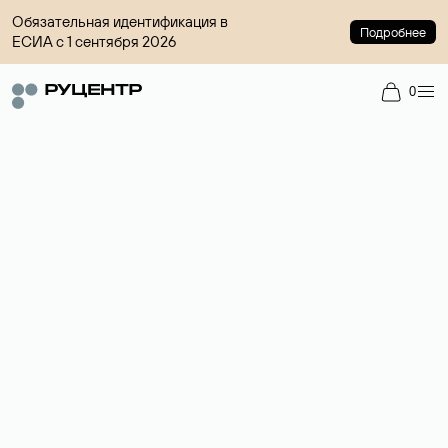
Обязательная идентификация в
Подробнее
ЕСИА с 1 сентября 2026
0
Доменный брокер
Услуга по организации сделок купли-продажи доменов на
вторичном рынке. Стоимость — 4599 ₽ за одно имя.