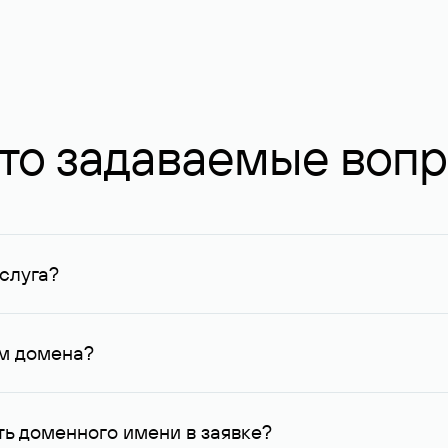
то задаваемые воп
слуга?
ных в Руцентре и у других регистраторов. Для доменов, о
умму не менее 1 млн руб.
ем домена?
го контактные данные, доступные Руцентру.
ь доменного имени в заявке?