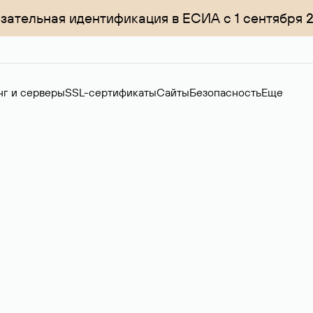
зательная идентификация в ЕСИА с 1 сентября 
нг и серверы
SSL-сертификаты
Сайты
Безопасность
Еще
ер
нов на вторичном рынке. Стоимость — 4599 ₽ за одно имя.