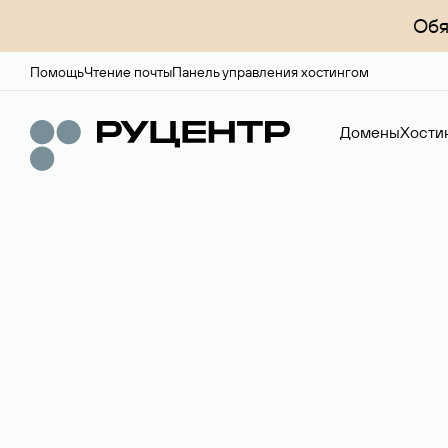
Обя
Помощь
Чтение почты
Панель управления хостингом
Домены
Хости
Доменный брок
Услуга по организации сделок купли-продажи доме