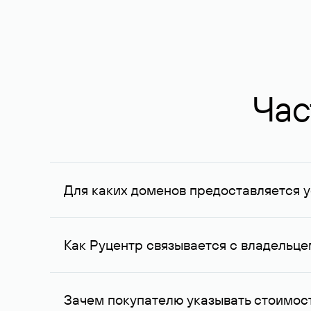
Час
Для каких доменов предоставляется у
Услуга доступна для доменов, зарегистрирован
Федерации, услуга оказывается для сделок на с
Как Руцентр связывается с владельц
Для связи с владельцем домена используются е
Зачем покупателю указывать стоимост