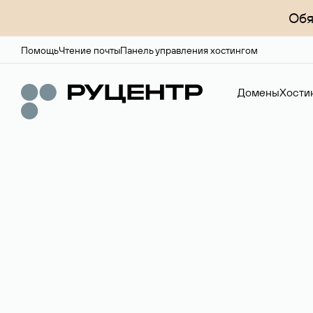
Обя
Помощь
Чтение почты
Панель управления хостингом
Домены
Хости
Доменный брок
Услуга по организации сделок купли-продажи доме