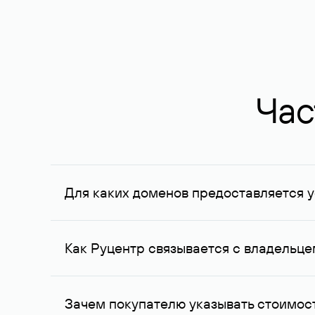
Час
Для каких доменов предоставляется у
Услуга доступна для доменов, зарегистрирован
Федерации, услуга оказывается для сделок на с
Как Руцентр связывается с владельц
Для связи с владельцем домена используются е
Зачем покупателю указывать стоимост