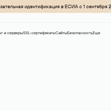
зательная идентификация в ЕСИА с 1 сентября 
нг и серверы
SSL-сертификаты
Сайты
Безопасность
Еще
ер
нов на вторичном рынке. Стоимость — 4599 ₽ за одно имя.