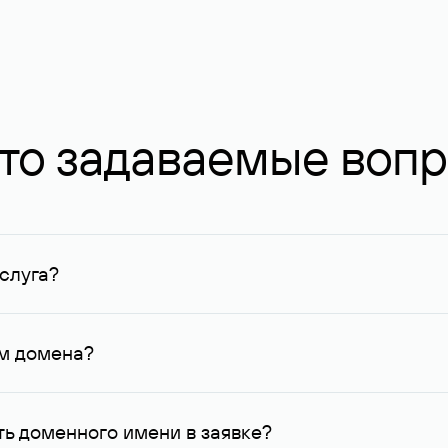
то задаваемые воп
слуга?
ных в Руцентре и у других регистраторов. Для доменов, о
умму не менее 1 млн руб.
ем домена?
го контактные данные, доступные Руцентру.
ь доменного имени в заявке?