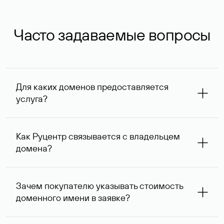
Часто задаваемые вопросы
Для каких доменов предоставляется
услуга?
Услуга доступна для доменов, зарегистрированных в
Руцентре и у других регистраторов. Для доменов,
Как Руцентр связывается с владельцем
оформленных на нерезидентов Российской Федерации,
домена?
услуга оказывается для сделок на сумму не менее 1 млн
руб.
Для связи с владельцем домена используются его
контактные данные, доступные Руцентру.
Зачем покупателю указывать стоимость
доменного имени в заявке?
Вероятность того, что владелец домена ответит на