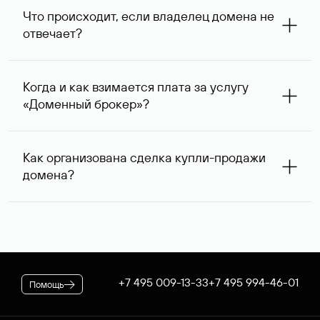
запрос с указанием стоимости сделки выше, так как он
Что происходит, если владелец домена не
сразу понимает, насколько его ценовые ожидания
отвечает?
совпадают с вашими. В ряде случаев владелец
доменного имени может предложить альтернативную
При отсутствии ответа через одну неделю после
цену — мы сообщим ее вам и согласуем приемлемый
первого обращения специалисты Руцентра пытаются
для обеих сторон вариант.
Когда и как взимается плата за услугу
связаться с владельцем домена повторно и затем, еще
«Доменный брокер»?
через одну неделю, в третий раз. К сожалению,
владельцы доменных имен вправе не отвечать на
После оформления заказа на вашем договоре будет
поступающие запросы — если после третьего
зарезервирована предоплата в размере 5 974* руб.,
обращения обратной связи не последовало, услуга
Как организована сделка купли-продажи
которая будет списана по факту оказания услуги. В
считается оказанной. При этом вы можете сообщить
домена?
случае если переговоры прошли успешно, для
нам интересующий вас альтернативный занятый домен
оформления сделки дополнительно потребуется
— специалисты Руцентра бесплатно попытаются
Если выбранное вами имя оформлено на резидента
оплатить ее стоимость.
связаться с его владельцем для организации сделки.
Российской Федерации, после переговоров оно будет
* Цена для физлиц и ИП. Стоимость услуги для
доступно для покупки через Магазин доменов Руцентра.
юридических лиц — 5063 ₽ за одно доменное имя. При
Для сделок в отношении доменных имен,
оформлении заказа применяется скидка, действующая на
зарегистрированных нерезидентами РФ, используется
вашем корпоративном тарифном плане.
отдельная процедура. В обоих случаях Руцентр
+7 495 009-13-33
+7 495 994-46-01
Помощь
гарантирует покупателю передачу домена, а продавцу —
получение денежных средств.