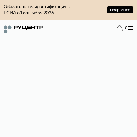
Обязательная идентификация в
Подробнее
ЕСИА с 1 сентября 2026
0
Доменный брокер
Услуга по организации сделок купли-продажи доменов на
вторичном рынке. Стоимость — 4599 ₽ за одно имя.