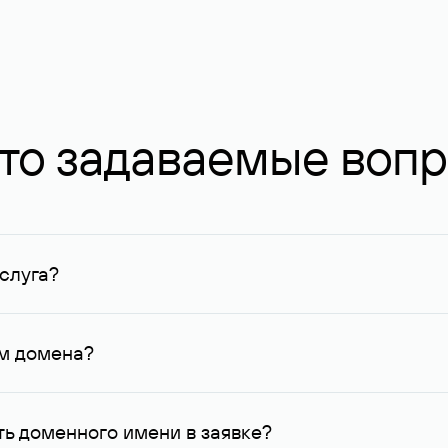
то задаваемые воп
слуга?
ных в Руцентре и у других регистраторов. Для доменов, о
умму не менее 1 млн руб.
ем домена?
го контактные данные, доступные Руцентру.
ь доменного имени в заявке?