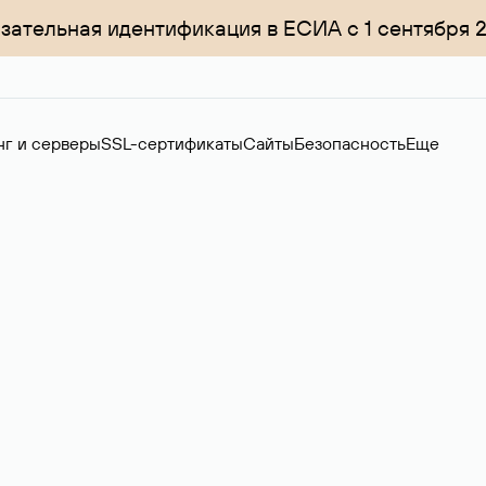
зательная идентификация в ЕСИА с 1 сентября 
нг и серверы
SSL-сертификаты
Сайты
Безопасность
Еще
ер
нов на вторичном рынке. Стоимость — 4599 ₽ за одно имя.