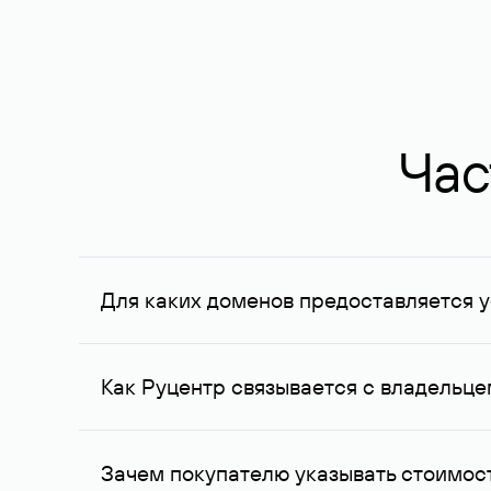
Час
Для каких доменов предоставляется у
Услуга доступна для доменов, зарегистрирован
Федерации, услуга оказывается для сделок на с
Как Руцентр связывается с владельц
Для связи с владельцем домена используются е
Зачем покупателю указывать стоимост