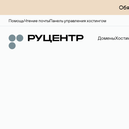
Обя
Помощь
Чтение почты
Панель управления хостингом
Домены
Хости
Доменный брок
Услуга по организации сделок купли-продажи доме