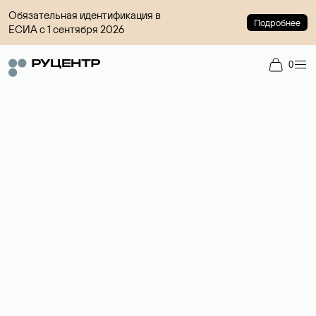
Обязательная идентификация в
Подробнее
ЕСИА с 1 сентября 2026
0
Доменный брокер
Услуга по организации сделок купли-продажи доменов на
вторичном рынке. Стоимость — 4599 ₽ за одно имя.