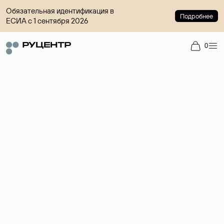
Обязательная идентификация в
Подробнее
ЕСИА с 1 сентября 2026
0
Доменный брокер
Услуга по организации сделок купли-продажи доменов на
вторичном рынке. Стоимость — 4599 ₽ за одно имя.