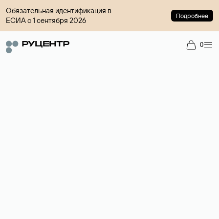
Обязательная идентификация в
Подробнее
ЕСИА с 1 сентября 2026
0
Доменный брокер
Услуга по организации сделок купли-продажи доменов на
вторичном рынке. Стоимость — 4599 ₽ за одно имя.