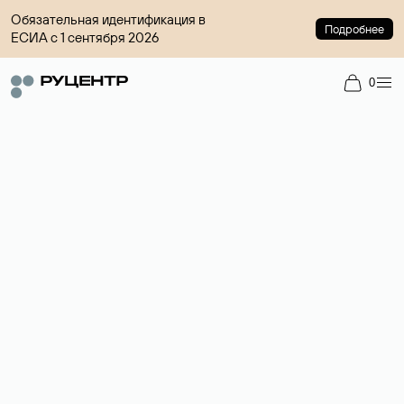
Обязательная идентификация в
Подробнее
ЕСИА с 1 сентября 2026
0
Доменный брокер
Услуга по организации сделок купли-продажи доменов на
вторичном рынке. Стоимость — 4599 ₽ за одно имя.