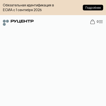
Обязательная идентификация в
Подробнее
ЕСИА с 1 сентября 2026
0
Доменный брокер
Услуга по организации сделок купли-продажи доменов на
вторичном рынке. Стоимость — 4599 ₽ за одно имя.