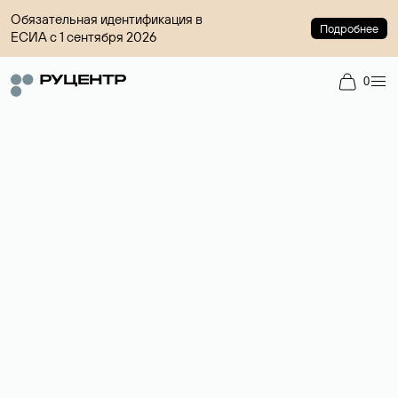
Обязательная идентификация в
Подробнее
ЕСИА с 1 сентября 2026
0
Доменный брокер
Услуга по организации сделок купли-продажи доменов на
вторичном рынке. Стоимость — 4599 ₽ за одно имя.