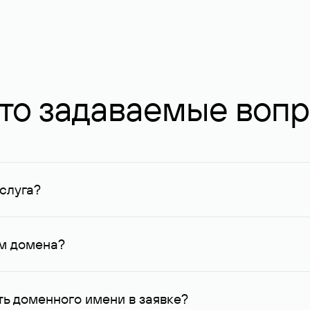
то задаваемые воп
слуга?
ных в Руцентре и у других регистраторов. Для доменов, о
умму не менее 1 млн руб.
ем домена?
го контактные данные, доступные Руцентру.
ь доменного имени в заявке?