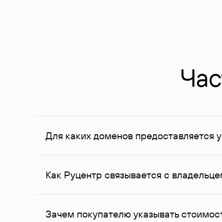
Час
Для каких доменов предоставляется у
Услуга доступна для доменов, зарегистрирован
Федерации, услуга оказывается для сделок на с
Как Руцентр связывается с владельц
Для связи с владельцем домена используются е
Зачем покупателю указывать стоимост