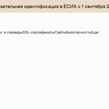
зательная идентификация в ЕСИА с 1 сентября 
нг и серверы
SSL-сертификаты
Сайты
Безопасность
Еще
ер
нов на вторичном рынке. Стоимость — 4599 ₽ за одно имя.