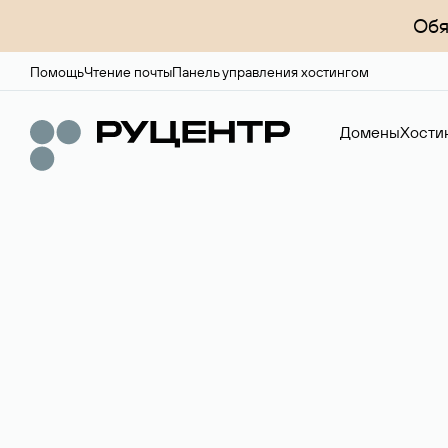
Обя
Помощь
Чтение почты
Панель управления хостингом
Домены
Хости
Доменный брок
Услуга по организации сделок купли-продажи доме