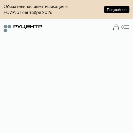
Обязательная идентификация в
Подробнее
ЕСИА с 1 сентября 2026
0
Доменный брокер
Услуга по организации сделок купли-продажи доменов на
вторичном рынке. Стоимость — 4599 ₽ за одно имя.