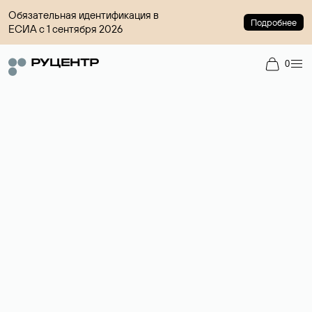
Обязательная идентификация в
Подробнее
ЕСИА с 1 сентября 2026
0
Доменный брокер
Услуга по организации сделок купли-продажи доменов на
вторичном рынке. Стоимость — 4599 ₽ за одно имя.