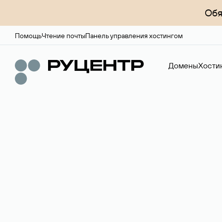
Обя
Помощь
Чтение почты
Панель управления хостингом
Домены
Хости
Доменный брок
Услуга по организации сделок купли-продажи доме