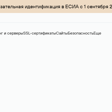
зательная идентификация в ЕСИА с 1 сентября 
нг и серверы
SSL-сертификаты
Сайты
Безопасность
Еще
ер
нов на вторичном рынке. Стоимость — 4599 ₽ за одно имя.