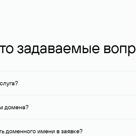
то задаваемые воп
слуга?
ных в Руцентре и у других регистраторов. Для доменов, о
умму не менее 1 млн руб.
ем домена?
го контактные данные, доступные Руцентру.
ь доменного имени в заявке?