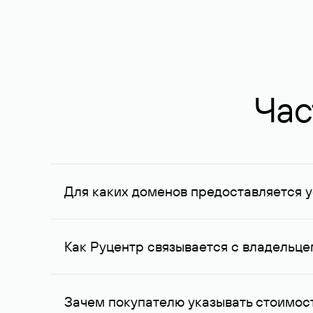
Час
Для каких доменов предоставляется у
Услуга доступна для доменов, зарегистрирован
Федерации, услуга оказывается для сделок на с
Как Руцентр связывается с владельц
Для связи с владельцем домена используются е
Зачем покупателю указывать стоимост