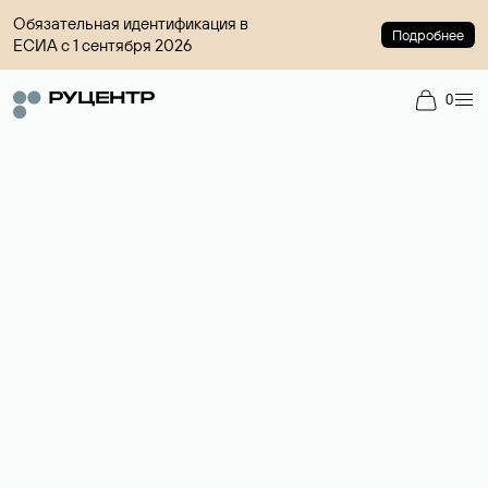
Обязательная идентификация в
Подробнее
ЕСИА с 1 сентября 2026
0
Доменный брокер
Услуга по организации сделок купли-продажи доменов на
вторичном рынке. Стоимость — 4599 ₽ за одно имя.