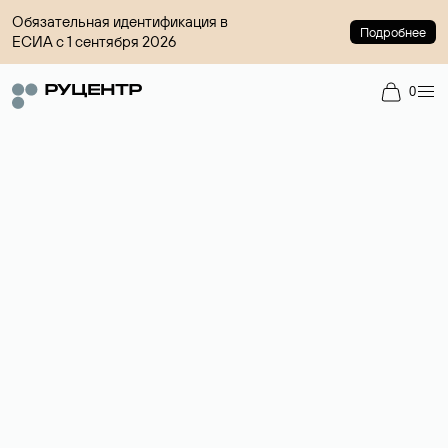
Обязательная идентификация в
Подробнее
ЕСИА с 1 сентября 2026
0
Доменный брокер
Услуга по организации сделок купли-продажи доменов на
вторичном рынке. Стоимость — 4599 ₽ за одно имя.