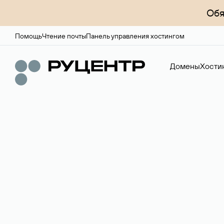
Обя
Помощь
Чтение почты
Панель управления хостингом
Домены
Хости
Доменный брок
Услуга по организации сделок купли-продажи доме