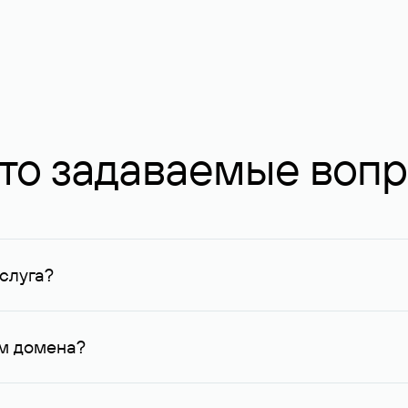
то задаваемые воп
слуга?
ных в Руцентре и у других регистраторов. Для доменов, о
умму не менее 1 млн руб.
ем домена?
го контактные данные, доступные Руцентру.