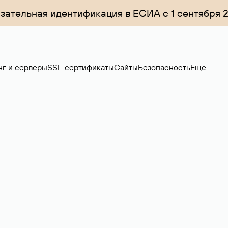
зательная идентификация в ЕСИА с 1 сентября 
нг и серверы
SSL-сертификаты
Сайты
Безопасность
Еще
ер
нов на вторичном рынке. Стоимость — 4599 ₽ за одно имя.