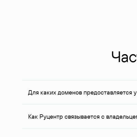
Час
Для каких доменов предоставляется у
Услуга доступна для доменов, зарегистрирован
Федерации, услуга оказывается для сделок на с
Как Руцентр связывается с владельц
Для связи с владельцем домена используются е