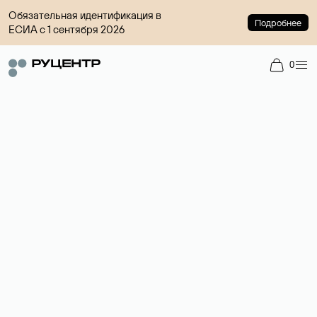
Обязательная идентификация в
Подробнее
ЕСИА с 1 сентября 2026
0
Доменный брокер
Услуга по организации сделок купли-продажи доменов на
вторичном рынке. Стоимость — 4599 ₽ за одно имя.