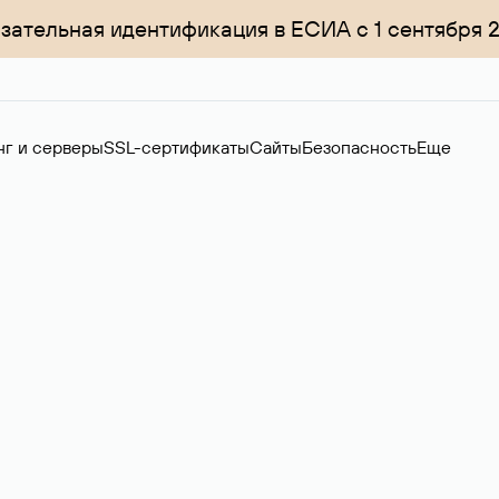
зательная идентификация в ЕСИА с 1 сентября 
нг и серверы
SSL-сертификаты
Сайты
Безопасность
Еще
ер
нов на вторичном рынке. Стоимость — 4599 ₽ за одно имя.