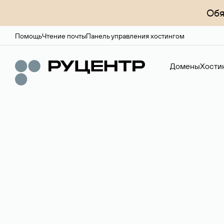
Обя
Помощь
Чтение почты
Панель управления хостингом
Домены
Хости
Доменный брок
Услуга по организации сделок купли-продажи доме