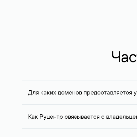
Час
Для каких доменов предоставляется у
Услуга доступна для доменов, зарегистрирован
Федерации, услуга оказывается для сделок на с
Как Руцентр связывается с владельц
Для связи с владельцем домена используются е