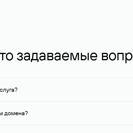
то задаваемые воп
слуга?
ных в Руцентре и у других регистраторов. Для доменов, о
умму не менее 1 млн руб.
ем домена?
го контактные данные, доступные Руцентру.