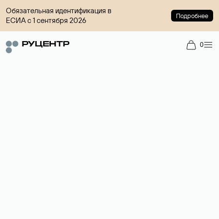
Обязательная идентификация в
Подробнее
ЕСИА с 1 сентября 2026
0
Доменный брокер
Услуга по организации сделок купли-продажи доменов на
вторичном рынке. Стоимость — 4599 ₽ за одно имя.