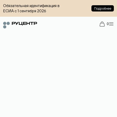
Обязательная идентификация в
Подробнее
ЕСИА с 1 сентября 2026
0
Доменный брокер
Услуга по организации сделок купли-продажи доменов на
вторичном рынке. Стоимость — 4599 ₽ за одно имя.