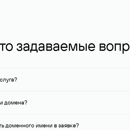
то задаваемые воп
слуга?
ных в Руцентре и у других регистраторов. Для доменов, о
умму не менее 1 млн руб.
ем домена?
го контактные данные, доступные Руцентру.
ь доменного имени в заявке?