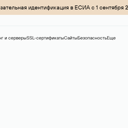
зательная идентификация в ЕСИА с 1 сентября 
нг и серверы
SSL-сертификаты
Сайты
Безопасность
Еще
ер
нов на вторичном рынке. Стоимость — 4599 ₽ за одно имя.