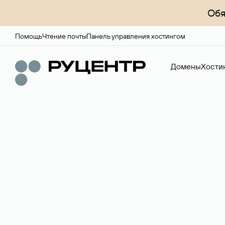
Обя
Помощь
Чтение почты
Панель управления хостингом
Домены
Хости
Доменный брок
Услуга по организации сделок купли-продажи доме