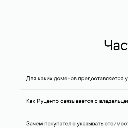
Час
Для каких доменов предоставляется у
Услуга доступна для доменов, зарегистрирован
Федерации, услуга оказывается для сделок на с
Как Руцентр связывается с владельц
Для связи с владельцем домена используются е
Зачем покупателю указывать стоимост