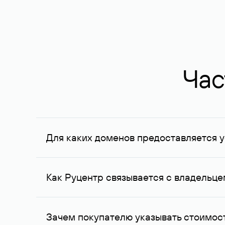
Час
Для каких доменов предоставляется у
Услуга доступна для доменов, зарегистрирован
Федерации, услуга оказывается для сделок на с
Как Руцентр связывается с владельц
Для связи с владельцем домена используются е
Зачем покупателю указывать стоимост