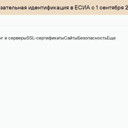
зательная идентификация в ЕСИА с 1 сентября 
нг и серверы
SSL-сертификаты
Сайты
Безопасность
Еще
ер
нов на вторичном рынке. Стоимость — 4599 ₽ за одно имя.