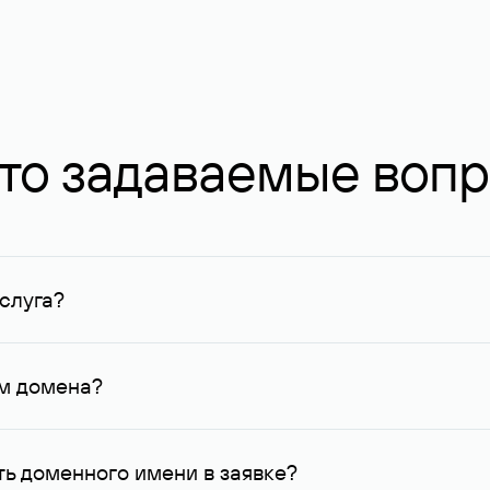
то задаваемые воп
слуга?
ных в Руцентре и у других регистраторов. Для доменов, о
умму не менее 1 млн руб.
ем домена?
го контактные данные, доступные Руцентру.
ь доменного имени в заявке?