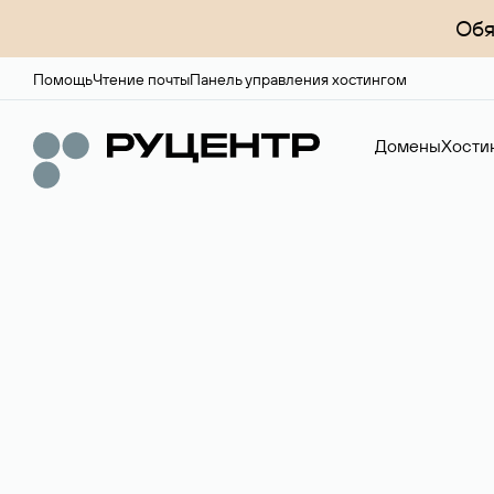
Обя
Помощь
Чтение почты
Панель управления хостингом
Домены
Хости
Доменный брок
Услуга по организации сделок купли-продажи доме