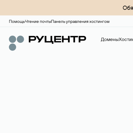
Обя
Помощь
Чтение почты
Панель управления хостингом
Домены
Хости
Доменный брок
Услуга по организации сделок купли-продажи доме