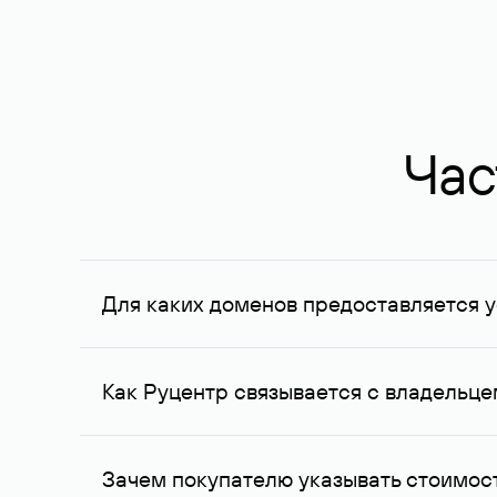
Час
Для каких доменов предоставляется у
Услуга доступна для доменов, зарегистрирован
Федерации, услуга оказывается для сделок на с
Как Руцентр связывается с владельц
Для связи с владельцем домена используются е
Зачем покупателю указывать стоимост