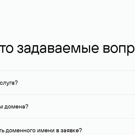
то задаваемые воп
слуга?
ных в Руцентре и у других регистраторов. Для доменов, о
умму не менее 1 млн руб.
ем домена?
го контактные данные, доступные Руцентру.
ь доменного имени в заявке?