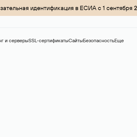
зательная идентификация в ЕСИА с 1 сентября 
нг и серверы
SSL-сертификаты
Сайты
Безопасность
Еще
ер
нов на вторичном рынке. Стоимость — 4599 ₽ за одно имя.