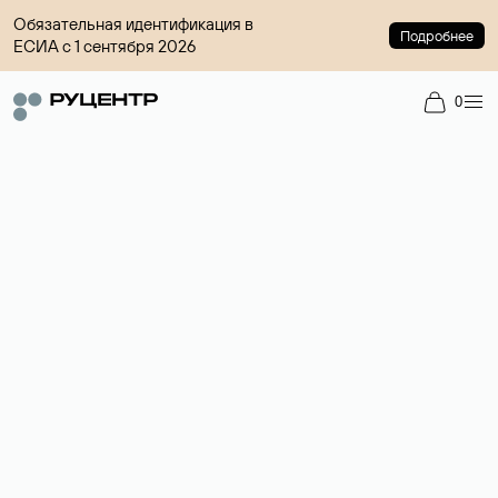
Обязательная идентификация в
Подробнее
ЕСИА с 1 сентября 2026
0
Доменный брокер
Услуга по организации сделок купли-продажи доменов на
вторичном рынке. Стоимость — 4599 ₽ за одно имя.