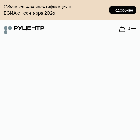
Обязательная идентификация в
Подробнее
ЕСИА с 1 сентября 2026
0
Доменный брокер
Услуга по организации сделок купли-продажи доменов на
вторичном рынке. Стоимость — 4599 ₽ за одно имя.