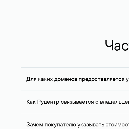
Час
Для каких доменов предоставляется у
Услуга доступна для доменов, зарегистрирован
Федерации, услуга оказывается для сделок на с
Как Руцентр связывается с владельц
Для связи с владельцем домена используются е
Зачем покупателю указывать стоимост