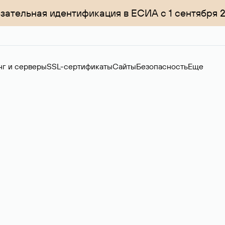
зательная идентификация в ЕСИА с 1 сентября 
нг и серверы
SSL-сертификаты
Сайты
Безопасность
Еще
ер
нов на вторичном рынке. Стоимость — 4599 ₽ за одно имя.