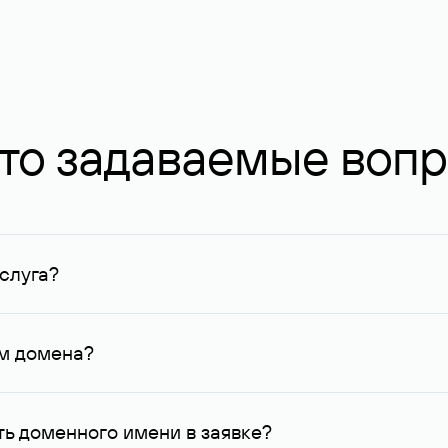
то задаваемые воп
слуга?
ных в Руцентре и у других регистраторов. Для доменов, о
умму не менее 1 млн руб.
ем домена?
го контактные данные, доступные Руцентру.
ь доменного имени в заявке?