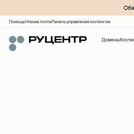
Обя
Помощь
Чтение почты
Панель управления хостингом
Домены
Хости
Доменный брок
Услуга по организации сделок купли-продажи доме