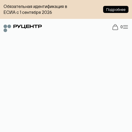
Обязательная идентификация в
Подробнее
ЕСИА с 1 сентября 2026
0
Доменный брокер
Услуга по организации сделок купли-продажи доменов на
вторичном рынке. Стоимость — 4599 ₽ за одно имя.