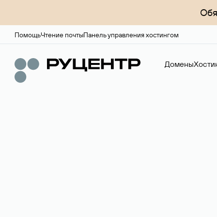
Обя
Помощь
Чтение почты
Панель управления хостингом
Домены
Хости
Доменный брок
Услуга по организации сделок купли-продажи доме