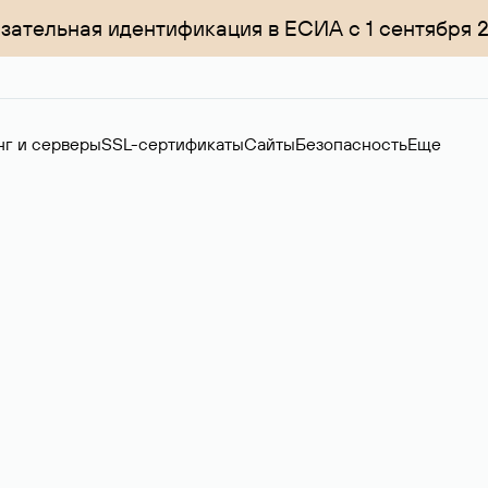
зательная идентификация в ЕСИА с 1 сентября 
нг и серверы
SSL-сертификаты
Сайты
Безопасность
Еще
ер
нов на вторичном рынке. Стоимость — 4599 ₽ за одно имя.