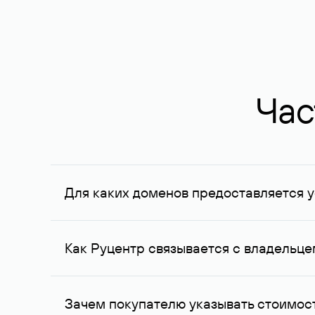
Час
Для каких доменов предоставляется у
Услуга доступна для доменов, зарегистрирован
Федерации, услуга оказывается для сделок на с
Как Руцентр связывается с владельц
Для связи с владельцем домена используются е
Зачем покупателю указывать стоимост