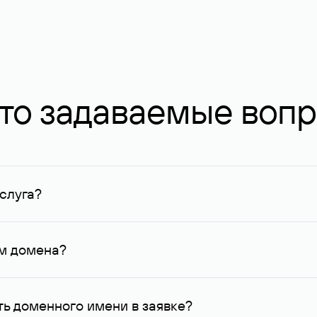
то задаваемые воп
слуга?
ных в Руцентре и у других регистраторов. Для доменов, о
умму не менее 1 млн руб.
ем домена?
го контактные данные, доступные Руцентру.
ь доменного имени в заявке?