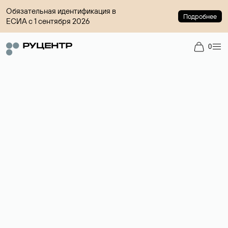
Обязательная идентификация в
Подробнее
ЕСИА с 1 сентября 2026
0
Доменный брокер
Услуга по организации сделок купли-продажи доменов на
вторичном рынке. Стоимость — 4599 ₽ за одно имя.