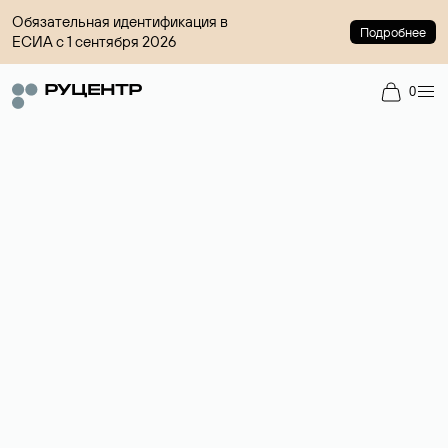
Обязательная идентификация в
Подробнее
ЕСИА с 1 сентября 2026
0
Доменный брокер
Услуга по организации сделок купли-продажи доменов на
вторичном рынке. Стоимость — 4599 ₽ за одно имя.