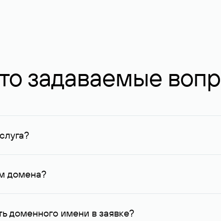
то задаваемые воп
слуга?
ных в Руцентре и у других регистраторов. Для доменов, о
умму не менее 1 млн руб.
ем домена?
го контактные данные, доступные Руцентру.
ь доменного имени в заявке?