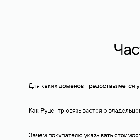
Час
Для каких доменов предоставляется у
Услуга доступна для доменов, зарегистрирован
Федерации, услуга оказывается для сделок на с
Как Руцентр связывается с владельц
Для связи с владельцем домена используются е
Зачем покупателю указывать стоимост