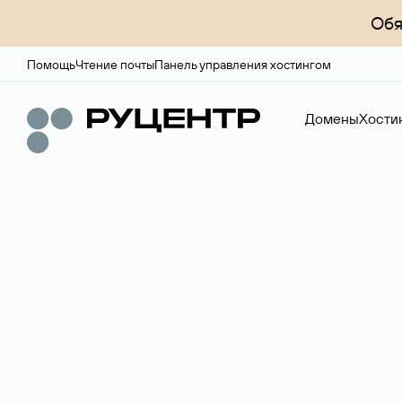
Обя
Помощь
Чтение почты
Панель управления хостингом
Домены
Хости
Доменный брок
Услуга по организации сделок купли-продажи доме