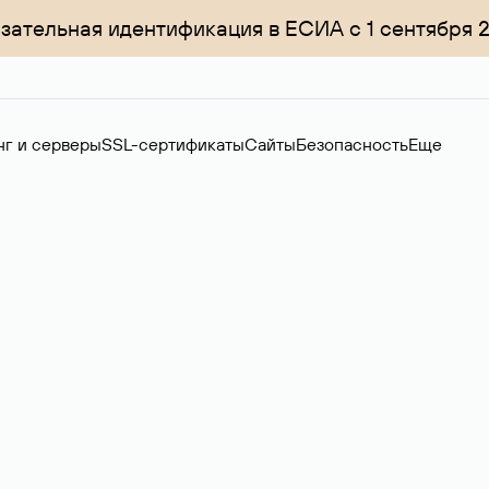
зательная идентификация в ЕСИА с 1 сентября 
нг и серверы
SSL-сертификаты
Сайты
Безопасность
Еще
ер
нов на вторичном рынке. Стоимость — 4599 ₽ за одно имя.