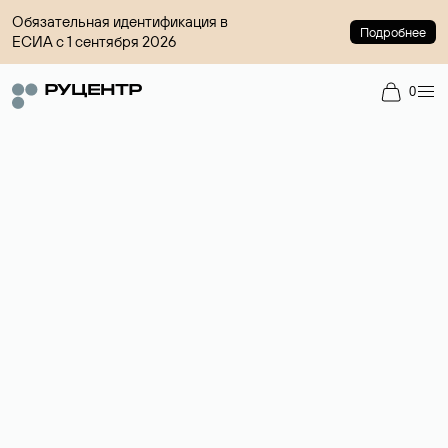
Обязательная идентификация в
Подробнее
ЕСИА с 1 сентября 2026
0
Доменный брокер
Услуга по организации сделок купли-продажи доменов на
вторичном рынке. Стоимость — 4599 ₽ за одно имя.