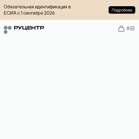
Обязательная идентификация в
Подробнее
ЕСИА с 1 сентября 2026
0
Доменный брокер
Услуга по организации сделок купли-продажи доменов на
вторичном рынке. Стоимость — 4599 ₽ за одно имя.