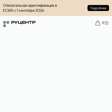
Обязательная идентификация в
Подробнее
ЕСИА с 1 сентября 2026
0
Доменный брокер
Услуга по организации сделок купли-продажи доменов на
вторичном рынке. Стоимость — 4599 ₽ за одно имя.