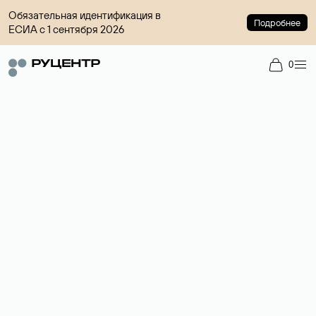
Обязательная идентификация в
Подробнее
ЕСИА с 1 сентября 2026
0
Доменный брокер
Услуга по организации сделок купли-продажи доменов на
вторичном рынке. Стоимость — 4599 ₽ за одно имя.