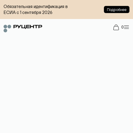
Обязательная идентификация в
Подробнее
ЕСИА с 1 сентября 2026
0
Доменный брокер
Услуга по организации сделок купли-продажи доменов на
вторичном рынке. Стоимость — 4599 ₽ за одно имя.